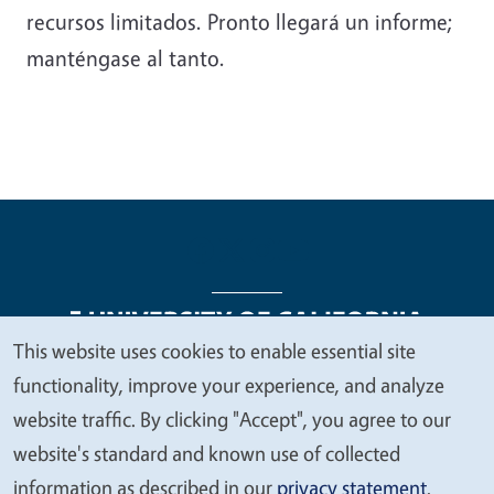
recursos limitados. Pronto llegará un informe;
manténgase al tanto.
This website uses cookies to enable essential site
We
functionality, improve your experience, and analyze
Legal Menu
Copyright
Nondiscrimination Statements
value
website traffic. By clicking "Accept", you agree to our
Accessibility
Contact
Privacy
your
website's standard and known use of collected
privacy
information as described in our
privacy statement
.