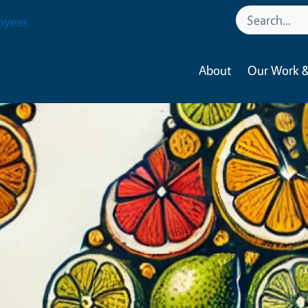
oyees
About
Our Work &