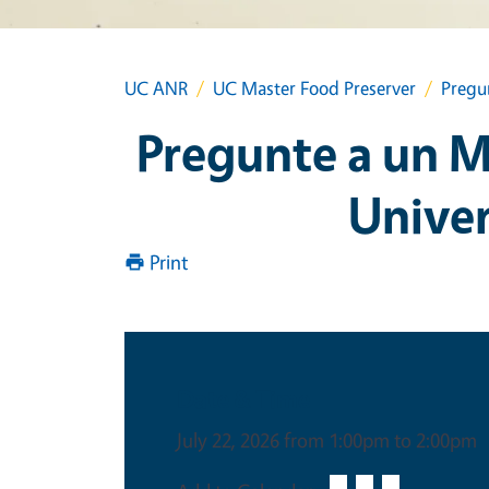
UC ANR
UC Master Food Preserver
Pregun
Pregunte a un M
Univer
Print
Date & Time
July 22, 2026 from 1:00pm to 2:00pm