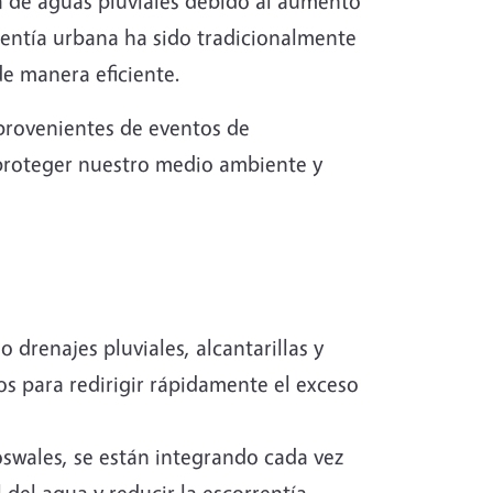
a de aguas pluviales debido al aumento
rentía urbana ha sido tradicionalmente
de manera eficiente.
s provenientes de eventos de
 proteger nuestro medio ambiente y
 drenajes pluviales, alcantarillas y
os para redirigir rápidamente el exceso
oswales, se están integrando cada vez
 del agua y reducir la escorrentía.