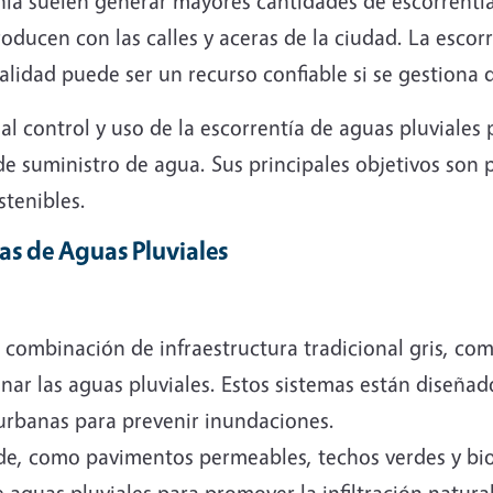
rnia suelen generar mayores cantidades de escorrentí
oducen con las calles y aceras de la ciudad. La escor
lidad puede ser un recurso confiable si se gestiona 
 al control y uso de la escorrentía de aguas pluviale
de suministro de agua. Sus principales objetivos son
tenibles.
s de Aguas Pluviales
combinación de infraestructura tradicional gris, como
nar las aguas pluviales. Estos sistemas están diseñad
s urbanas para prevenir inundaciones.
erde, como pavimentos permeables, techos verdes y bi
 aguas pluviales para promover la infiltración natural