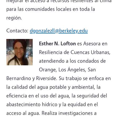
mejorar
el
acceso
a
recursos
resilientes
al
clima
para
las
comunidades
locales
en
toda
la
región.
Contacto:
dgonzalezll@berkeley.edu
Esther N. Lofton
es Asesora en
Resiliencia de Cuencas Urbanas,
atendiendo a los condados de
Orange, Los Ángeles, San
Bernardino y Riverside. Su trabajo se enfoca en
la calidad del agua potable y ambiental, la
eficiencia en el uso del agua, la seguridad del
abastecimiento hídrico y la equidad en el
acceso al agua. Realiza investigaciones a