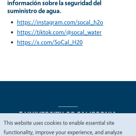
información sobre la seguridad del
suministro de agua.
https://instagram.com/socal_h2o
https://tiktok.com/@socal_water
https://x.com/SoCal_H20
This website uses cookies to enable essential site
We
functionality, improve your experience, and analyze
Legal Menu
Copyright
Nondiscrimination Statements