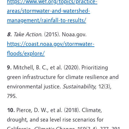
https://www.wef.org/topics/practice-
areas/stormwater-and-watershed-
management/rainfall-to-results/
8.
Take Action
. (2015). Noaa.gov.
https://coast.noaa.gov/stormwater-
floods/explore/
9.
Mitchell, B. C., et al. (2020). Prioritizing
green infrastructure for climate resilience and
environmental justice.
Sustainability
, 12(3),
795.
10.
Pierce, D. W., et al. (2018). Climate,
drought, and sea level rise scenarios for
California.
Climatic Change
, 150(3-4), 377–391.